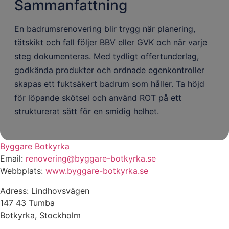
Sammanfattning
En badrumsrenovering blir trygg när planering,
tätskikt och fall följer BBV eller GVK och när varje
steg dokumenteras. Med tydligt offertunderlag,
godkända produkter och ordnade egenkontroller
skapas ett fuktsäkert badrum som håller. Ta höjd
för löpande skötsel och använd ROT på ett
strukturerat sätt för en smidig helhet.
Byggare Botkyrka
Email:
renovering@byggare-botkyrka.se
Webbplats:
www.byggare-botkyrka.se
Adress: Lindhovsvägen
147 43 Tumba
Botkyrka, Stockholm