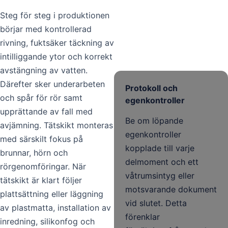
Steg för steg i produktionen
börjar med kontrollerad
rivning, fuktsäker täckning av
intilliggande ytor och korrekt
avstängning av vatten.
Därefter sker underarbeten
Protokoll och
och spår för rör samt
egenkontroller
upprättande av fall med
Be om löpande
avjämning. Tätskikt monteras
egenkontroller
med särskilt fokus på
kopplade till varje
brunnar, hörn och
delmoment och ett
rörgenomföringar. När
våtrumsintyg eller
tätskikt är klart följer
motsvarande dokument
plattsättning eller läggning
vid slutet. Detta
av plastmatta, installation av
förenklar
inredning, silikonfog och