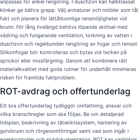
anpassas för enkel rengöring. I duschzon kan halkklassat
klinker ge bättre grepp. Välj armaturer och möbler som tål
fukt och planera för lättåtkomliga rensmöjligheter vid
brunn. För lång livslängd behövs löpande skötsel med
vädring och fungerande ventilation, torkning av vatten i
duschzon och regelbunden rengöring av fogar och renssil.
Silikonfogar bör kontrolleras och bytas vid tecken på
sprickor eller missfärgning. Genom att kombinera rätt
materialkvalitet med goda rutiner för underhåll minimeras
risken för framtida fuktproblem.
ROT-avdrag och offertunderlag
Ett bra offertunderlag tydliggör omfattning, ansvar och
vilka branschregler som ska följas. Be om detaljerad
tidsplan, beskrivning av tätskiktssystem, hantering av
golvbrunn och rörgenomföringar samt vad som ingår i
egenkontroller och slutdokumentation. ROT kan vanligtvis