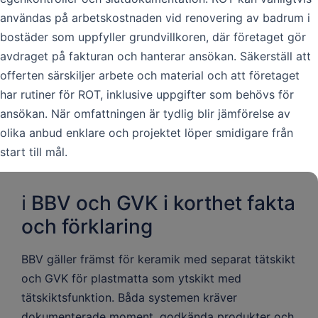
användas på arbetskostnaden vid renovering av badrum i
bostäder som uppfyller grundvillkoren, där företaget gör
avdraget på fakturan och hanterar ansökan. Säkerställ att
offerten särskiljer arbete och material och att företaget
har rutiner för ROT, inklusive uppgifter som behövs för
ansökan. När omfattningen är tydlig blir jämförelse av
olika anbud enklare och projektet löper smidigare från
start till mål.
ℹ️ BBV och GVK i korthet fakta
och förklaring
BBV gäller främst för keramik med separat tätskikt
och GVK för plastmatta som ytskikt med
tätskiktsfunktion. Båda systemen kräver
dokumenterade moment, godkända produkter och