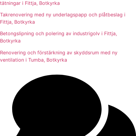
tätningar i Fittja, Botkyrka
Takrenovering med ny underlagspapp och plåtbeslag i
Fittja, Botkyrka
Betongslipning och polering av industrigolv i Fittja,
Botkyrka
Renovering och förstärkning av skyddsrum med ny
ventilation i Tumba, Botkyrka