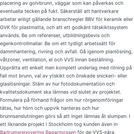
placering av golvbrunn, väggar som kan påverkas och
eventuella tecken på fukt. Säkerställ att hantverkare
arbetar enligt gällande branschregler BBV för keramik eller
GVK för plastmatta, och att ett godkänt tätskiktssystem
används. Be om referenser, utbildningsbevis och
egenkontrollmallar. Be om ett tydligt arbetssätt för
dammhantering, rivning och avfall. Gå igenom planlösning,
våtzoner, ventilation, el och VVS innan beställning.
Upprätta ett enkelt men komplett underlag med ritning på
fall mot brunn, val av ytskikt och önskade snickeri- eller
glaslösningar. Stäm av hur fotodokumentation och
kvalitetsdokument ska lämnas vid slutet av projektet.
Formulera på förhand frågor om hur rörgenomföringar
tätas, hur hörn och uppvik hanteras och hur
brunnsanslutningen görs så att inget lämnas åt slumpen. I
ett liknande projekt i Stockholm tog kunden även in
Badrumsrenovering Bagarmossen
för de VVS-nära