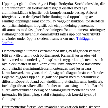
Uppdraget gällde fönsterbyte i Fittja, Botkyrka, Stockholms län, där
äldre träfönster i en flerbostadsfastighet ersattes med nya
aluminiumklädda träpartier och kompletterande beslag. Arbetet
föregicks av en detaljerad förbesiktning med uppmätning av
samtliga öppningar samt kontroll av väggkonstruktion, fönsterbleck
och plåtanslutningar. Logistik och etappindelning planerades
tillsammans med fastighetsförvaltningen för att minimera störningar;
ställningar och invändigt dammskydd sattes upp och väderskydd
användes under öppna skeden, i samverkan med
Takläggare
Jordbro
.
Demonteringen utfördes varsamt med uttag av bågar och karmar,
följt av källsortering och borttransport. Karmhål justerades vid
behov med raka underlag, fuktspärrar i smygar kompletterades och
nya bleck mättes in med korrekt fall. Nya enheter med trästomme
och utvändig aluminiumklädsel monterades med justerbara
karmskruvar/karmhylsor, där lod, våg och diagonalmått verifierades.
Fogarna byggdes upp enligt gällande praxis med mineralulldrev,
diffusionsöppet fogband och vindtätning utvändigt samt ångtät tejp
invändigt för att säkerställa lufttäthet utan att stänga in fukt. Rostfria
eller varmförzinkade beslag och tätningslister monterades och
justerades för jämn gång, stabil stängning och korrekt tryck på
tätningsytor.
Efter montering återställdes invändiga smygar och foder, skarvar