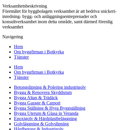
Verksamhetsbeskrivning
Föremålet för byggbolagets verksamhet är att bedriva snickeri-
inredning- bygg- och anläggningsentreprenader och
konsultverksamhet inom detta område, samt därmed förenlig
verksamhet
Navigering
Hem
Om byggfirman i Botkyrka
Tjänster
Hem
Om byggfirman i Botkyrka
Tjänster
Betongslipning & Polering industrigolv
Bygga & Renovera Skyddsrum
Bygga Altan & Trädäck
Bygga Garage & Carport
Bygga Ställning & Hyra Byggställning
Bygga Uterum & Glasa in Veranda
Epoxigolv & Härdplastbeläggning
Golvläggning & Golvslipning
Hårdbetong & Industrigolv