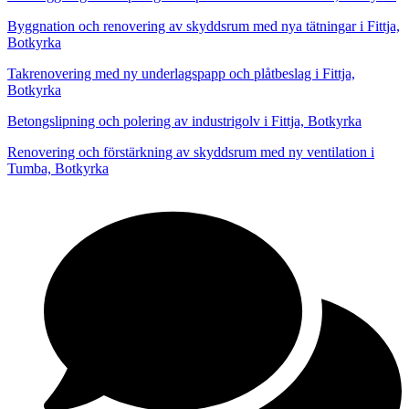
Byggnation och renovering av skyddsrum med nya tätningar i Fittja,
Botkyrka
Takrenovering med ny underlagspapp och plåtbeslag i Fittja,
Botkyrka
Betongslipning och polering av industrigolv i Fittja, Botkyrka
Renovering och förstärkning av skyddsrum med ny ventilation i
Tumba, Botkyrka