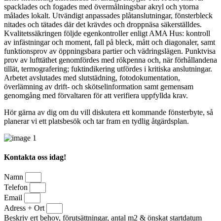
spacklades och fogades med övermålningsbar akryl och ytorna
målades lokalt. Utvändigt anpassades plåtanslutningar, fönsterbleck
nitades och tätades där det krävdes och droppnäsa säkerställdes.
Kvalitetssäkringen följde egenkontroller enligt AMA Hus: kontroll
av infästningar och moment, fall på bleck, mått och diagonaler, samt
funktionsprov av öppningsbara partier och vädringslägen. Punktvisa
prov av lufttäthet genomfördes med rökpenna och, när förhållandena
tillät, termografering; fuktindikering utfördes i kritiska anslutningar.
Arbetet avslutades med slutstädning, fotodokumentation,
överlämning av drift- och skötselinformation samt gemensam
genomgång med förvaltaren för att verifiera uppfyllda krav.
Hör gärna av dig om du vill diskutera ett kommande fönsterbyte, så
planerar vi ett platsbesök och tar fram en tydlig åtgärdsplan.
Kontakta oss idag!
Namn
Telefon
Email
Adress + Ort
Beskriv ert behov, förutsättningar, antal m2 & önskat startdatum