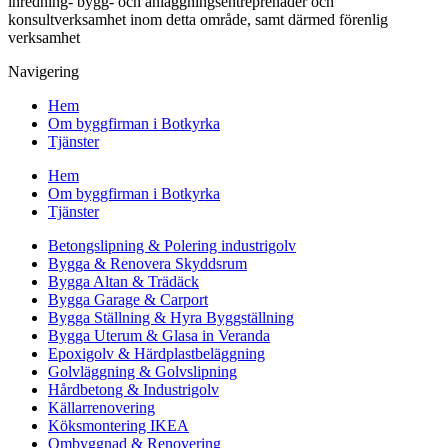
inredning- bygg- och anläggningsentreprenader och
konsultverksamhet inom detta område, samt därmed förenlig
verksamhet
Navigering
Hem
Om byggfirman i Botkyrka
Tjänster
Hem
Om byggfirman i Botkyrka
Tjänster
Betongslipning & Polering industrigolv
Bygga & Renovera Skyddsrum
Bygga Altan & Trädäck
Bygga Garage & Carport
Bygga Ställning & Hyra Byggställning
Bygga Uterum & Glasa in Veranda
Epoxigolv & Härdplastbeläggning
Golvläggning & Golvslipning
Hårdbetong & Industrigolv
Källarrenovering
Köksmontering IKEA
Ombyggnad & Renovering