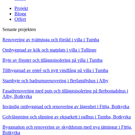
Projekt
Blogg
Offert
Senaste projekten
Renovering av tvättstuga och förråd i villa i Tumba
Ombyggnad av kök och matplats i villa i Tullinge
Byte av fönster och tilläggsisolering på villa i Tumba
Tillbyggnad av entré och nytt vindfång på villa i Tumba
Stambyte och badrumsrenovering i flerfamiljshus i Alby
Fasadrenovering med puts och tilläggsisolering på flerbostadshus i
Alby, Botkyrka
Invändig ombyggnad och renovering av lägenhet i Fittja, Botkyrka
Golvläggning och slipning av ekparkett i radhus i Tumba, Botkyrka
Byggnation och renovering av skyddsrum med nya tätningar i Fittja,
Botkyrka