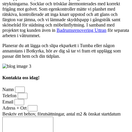
strykningarna. Socklar och trösklar återmonterades med korrekt
frigång mot golvet. Som egenkontroller mätte vi planhet med
rätskiva, kontrollerade att inga knarr uppstod och att glans och
färgton var jämna, och vi lämnade skyddspapp i gångstråk samt
skötselråd för städning och möbelinflyttning. I samband med
projektet tog kunden även in
Badrumsrenovering Uttran
för separata
arbeten i våtrummet.
Planerar du att lägga och slipa ekparkett i Tumba eller någon
annanstans i Botkyrka, hör av dig så tar vi fram ett upplägg som
passar ditt hem och din tidplan.
Kontakta oss idag!
Namn
Telefon
Email
Adress + Ort
Beskriv ert behov, förutsättningar, antal m2 & önskat startdatum