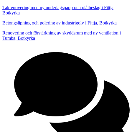
Takrenovering med ny underlagspapp och plåtbeslag i Fittja,
Botkyrka
Betongslipning och polering av industrigolv i Fittja, Botkyrka
Renovering och förstärkning av skyddsrum med ny ventilation i
Tumba, Botkyrka