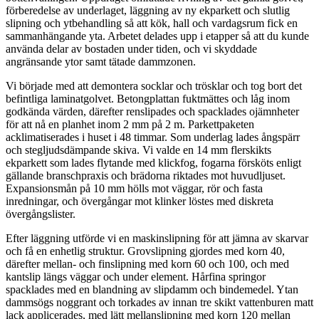
förberedelse av underlaget, läggning av ny ekparkett och slutlig
slipning och ytbehandling så att kök, hall och vardagsrum fick en
sammanhängande yta. Arbetet delades upp i etapper så att du kunde
använda delar av bostaden under tiden, och vi skyddade
angränsande ytor samt tätade dammzonen.
Vi började med att demontera socklar och trösklar och tog bort det
befintliga laminatgolvet. Betongplattan fuktmättes och låg inom
godkända värden, därefter renslipades och spacklades ojämnheter
för att nå en planhet inom 2 mm på 2 m. Parkettpaketen
acklimatiserades i huset i 48 timmar. Som underlag lades ångspärr
och stegljudsdämpande skiva. Vi valde en 14 mm flerskikts
ekparkett som lades flytande med klickfog, fogarna försköts enligt
gällande branschpraxis och brädorna riktades mot huvudljuset.
Expansionsmån på 10 mm hölls mot väggar, rör och fasta
inredningar, och övergångar mot klinker löstes med diskreta
övergångslister.
Efter läggning utförde vi en maskinslipning för att jämna av skarvar
och få en enhetlig struktur. Grovslipning gjordes med korn 40,
därefter mellan- och finslipning med korn 60 och 100, och med
kantslip längs väggar och under element. Hårfina springor
spacklades med en blandning av slipdamm och bindemedel. Ytan
dammsögs noggrant och torkades av innan tre skikt vattenburen matt
lack applicerades, med lätt mellanslipning med korn 120 mellan