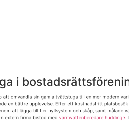
ga i bostadsrättsföreni
jälp att omvandla sin gamla tvättstuga till en mer modern v
en bättre upplevelse. Efter ett kostnadsfritt platsbesök f
enom att lägga till fler hyllsystem och skåp, samt målade vä
 En extern firma bistod med
varmvattenberedare huddinge
.